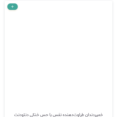
خمیردندان طراوت‌دهنده نفس با حس خنکی دنتودنت