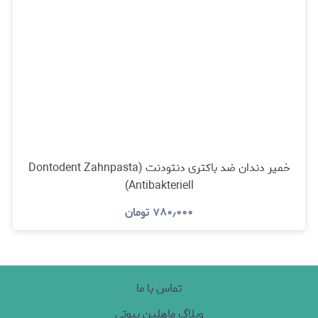
خمیر دندان ضد باکتری دنتودنت (Dontodent Zahnpasta
Antibakteriell)
۷۸۰٫۰۰۰
تومان
تماس با ما
وبلاگ ماهلین بیوتی