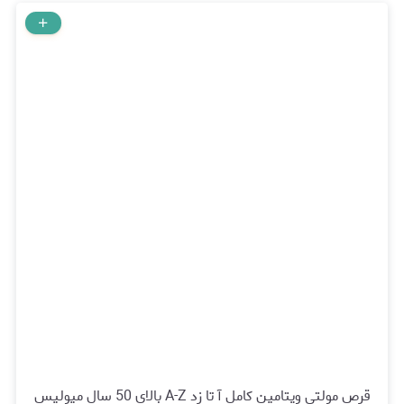
قرص مولتی ویتامین کامل آ تا زد A-Z بالای 50 سال میولیس