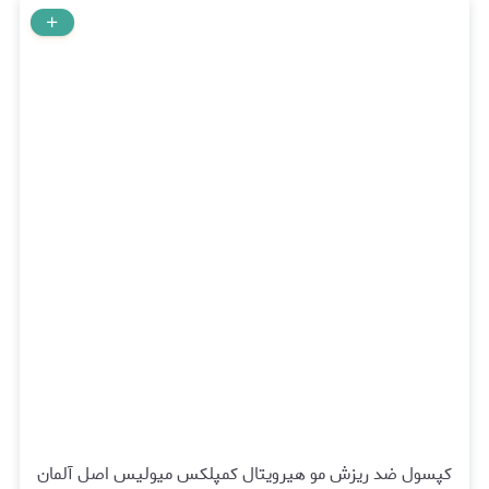
کپسول ضد ریزش مو هیرویتال کمپلکس میولیس اصل آلمان