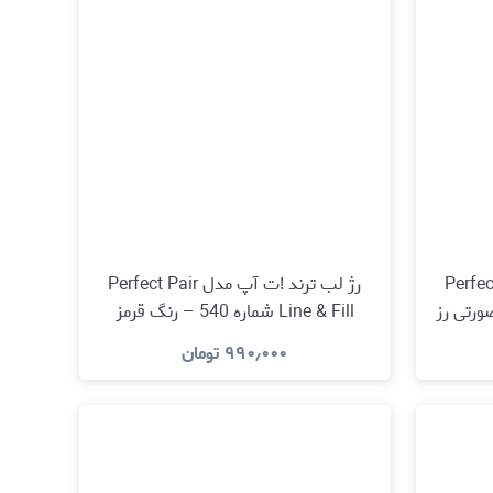
 مدل Perfect Pair
رژ لب ترند !ت آپ مدل Perfect Pair
52 – رنگ صورتی رز
Line & Fill شماره 540 – رنگ قرمز
trend !t
یاقوتی (trend !t up Lippenstift Perfect
۹۹۰٫۰۰۰
تومان
Pair Line & Fill 520 Dark Rose Pink)
Pair Li
مشاهده و خرید