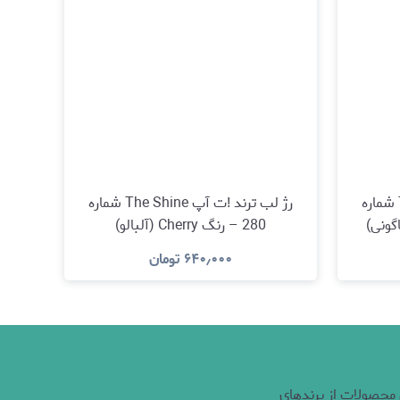
رژ لب ترند !ت آپ The Shine شماره
رژ لب ترند !ت آپ The Shine شماره
280 – رنگ Cherry (آلبالو)
۶۴۰٫۰۰۰
تومان
مشاهده و خرید
 محصولات از برندهای