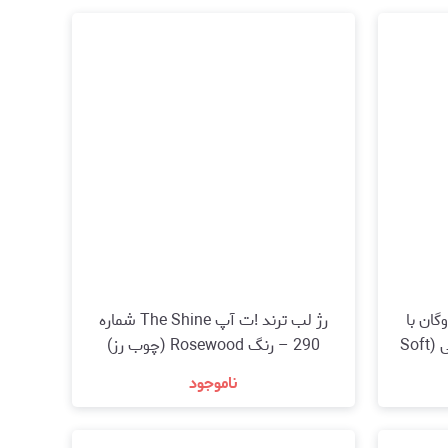
لب اسنس Caring Shine وگان با
رژ لب ترند !ت آپ The Shine شماره
کلاژن شماره 203 – رنگ طبیعی (Soft
290 – رنگ Rosewood (چوب رز)
ناموجود
مشاهده و خرید