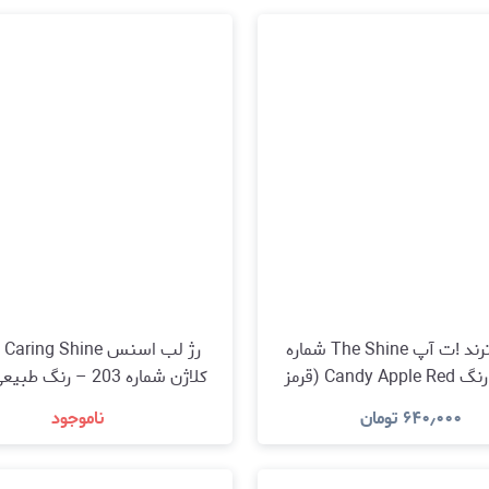
رژ لب ترند !ت آپ The Shine شماره
رژ 
245 – رنگ Candy Apple Red (قرمز
شیرین)
Nude)
۶۴۰٫۰۰۰
تومان
ناموجود
مشاهده و خرید
مشاهده و خرید