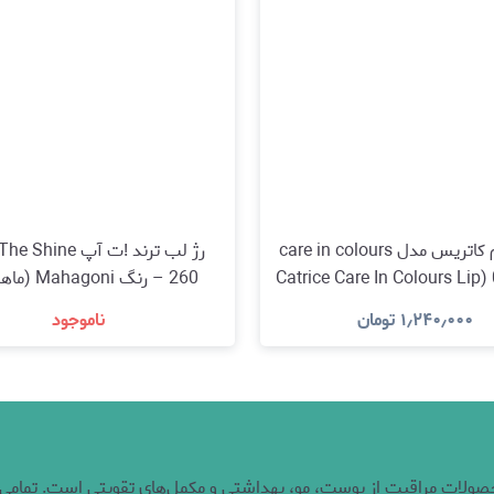
لیپ بالم کاتریس مدل care in colours
رنگ 050 (Catrice Care In Colours Lip
260 – رنگ Mahagoni (ماهاگونی)
Balm, No. 050)
۱٫۲۴۰٫۰۰۰
تومان
ناموجود
مشاهده و خرید
مشاهده و خرید
محصولات مراقبت از پوست، مو، بهداشتی و مکمل‌های تقویتی است. تمامی