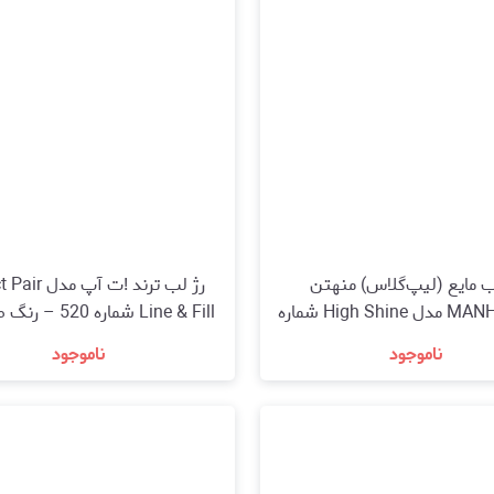
ب مایع (لیپ‌گلاس) منهتن
رژ لب ترند !ت آپ
MANHATTAN مدل High Shine شماره
Line & Fill شماره 0
56N – رنگ Deep Purple (بنفش تیره
تیره ( up Lippenstift Perfect
ناموجود
ناموجود
براق)
ne & Fill 520 Dark Rose Pink)
مشاهده و خرید
مشاهده و خرید