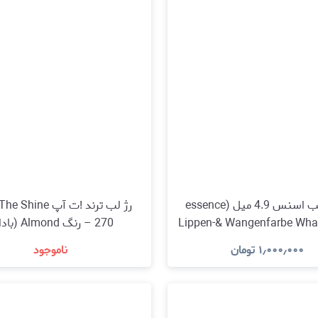
تینت لب اسنس 4.9 میل (essence
Lippen-& Wangenfarbe What
270 – رنگ Almond (بادام)
01 Kiss From A Rose, 4,9
۱٫۰۰۰٫۰۰۰
تومان
ناموجود
مشاهده و خرید
مشاهده و خرید