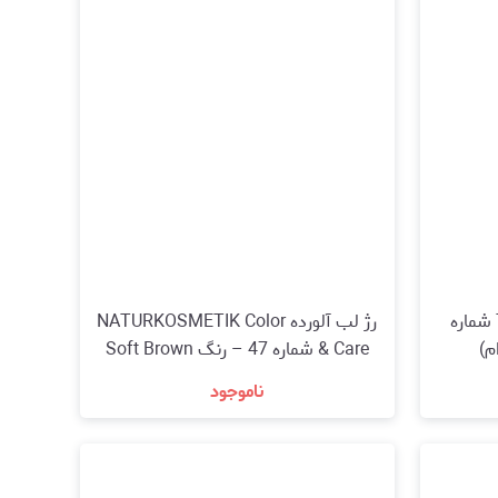
رژ لب ترند !ت آپ The Shine شماره
رژ لب آلورده NATURKOSMETIK Color
& Care شماره 47 – رنگ Soft Brown
(قهوه‌ای نرم)
ناموجود
مشاهده و خرید